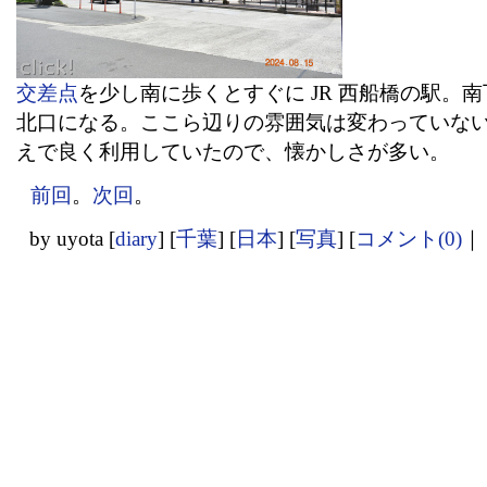
交差点
を少し南に歩くとすぐに JR 西船橋の駅。
北口になる。ここら辺りの雰囲気は変わっていな
えで良く利用していたので、懐かしさが多い。
前回
。
次回
。
by
uyota
[
diary
]
[
千葉
]
[
日本
]
[
写真
]
[
コメント(0)
｜