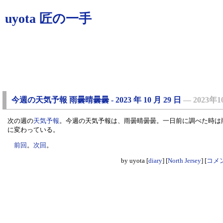
uyota 匠の一手
今週の天気予報 雨曇晴曇曇 - 2023 年 10 月 29 日
―
2023年
次の週の
天気予報
。今週の天気予報は、雨曇晴曇曇。一日前に調べた時は
に変わっている。
前回
。
次回
。
by
uyota
[
diary
]
[
North Jersey
]
[
コメン