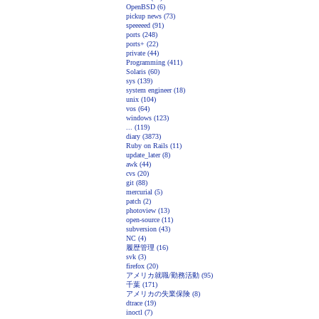
OpenBSD (6)
pickup news (73)
speeeeed (91)
ports (248)
ports+ (22)
private (44)
Programming (411)
Solaris (60)
sys (139)
system engineer (18)
unix (104)
vos (64)
windows (123)
... (119)
diary (3873)
Ruby on Rails (11)
update_later (8)
awk (44)
cvs (20)
git (88)
mercurial (5)
patch (2)
photoview (13)
open-source (11)
subversion (43)
NC (4)
履歴管理 (16)
svk (3)
firefox (20)
アメリカ就職/勤務活動 (95)
千葉 (171)
アメリカの失業保険 (8)
dtrace (19)
inoctl (7)