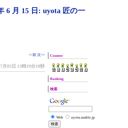
 月 15 日: uyota 匠の一
<<前
次>>
Counter
07月05日 13時19分18秒
Ranking
検索
Web
uyota.asablo.jp