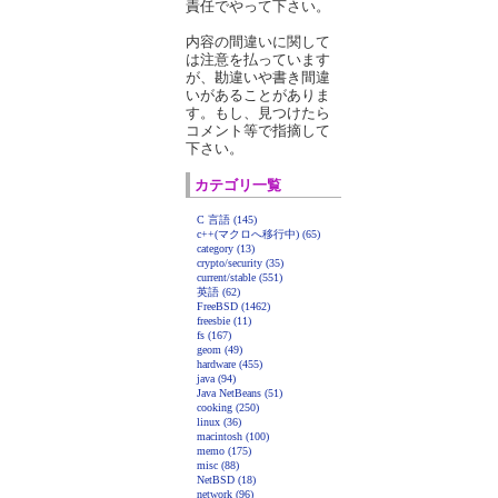
責任でやって下さい。
内容の間違いに関して
は注意を払っています
が、勘違いや書き間違
いがあることがありま
す。もし、見つけたら
コメント等で指摘して
下さい。
カテゴリ一覧
C 言語 (145)
c++(マクロへ移行中) (65)
category (13)
crypto/security (35)
current/stable (551)
英語 (62)
FreeBSD (1462)
freesbie (11)
fs (167)
geom (49)
hardware (455)
java (94)
Java NetBeans (51)
cooking (250)
linux (36)
macintosh (100)
memo (175)
misc (88)
NetBSD (18)
network (96)