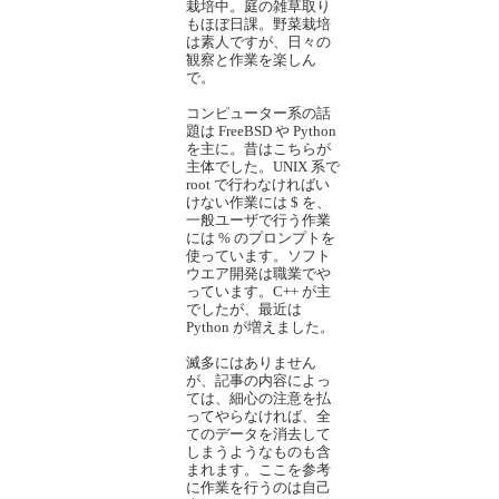
栽培中。庭の雑草取り
もほぼ日課。野菜栽培
は素人ですが、日々の
観察と作業を楽しん
で。
コンピューター系の話
題は FreeBSD や Python
を主に。昔はこちらが
主体でした。UNIX 系で
root で行わなければい
けない作業には $ を、
一般ユーザで行う作業
には % のプロンプトを
使っています。ソフト
ウエア開発は職業でや
っています。C++ が主
でしたが、最近は
Python が増えました。
滅多にはありません
が、記事の内容によっ
ては、細心の注意を払
ってやらなければ、全
てのデータを消去して
しまうようなものも含
まれます。ここを参考
に作業を行うのは自己