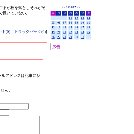
ごまが種を落としそれがそ
<<
2026/07
>>
で撒いていない。
日
月
火
水
木
金
土
01
02
03
04
05
06
07
08
09
10
11
12
13
14
15
16
17
18
ト(0)
｜
トラックバック(0)
]
19
20
21
22
23
24
25
26
27
28
29
30
31
広告
ールアドレスは記事に反
ません。