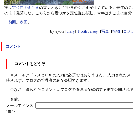
実は
定位置のえごま
の直ぐわきに半野良のえごまが生えている。去年のえ
のまま発芽した。こちらから幾つかを定位置に移動。今年はえごまは自分
前回
。
次回
。
by
uyota
[
diary
]
[
North Jersey
]
[
写真
]
[
植物
]
[
コメン
コメント
コメントをどうぞ
※メールアドレスとURLの入力は必須ではありません。 入力されたメ
映されず、ブログの管理者のみが参照できます。
※なお、送られたコメントはブログの管理者が確認するまで公開され
名前:
メールアドレス:
URL: