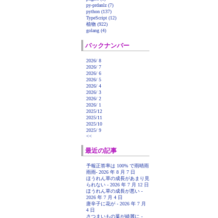
py-prdanlz (7)
python (137)
TypeScript (12)
植物 (922)
golang (4)
バックナンバー
2026/ 8
2026/ 7
2026/ 6
2026/ 5
2026/ 4
2026/ 3
2026/ 2
2026/ 1
2025/12
2025/11
2025/10
2025/ 9
<<
最近の記事
予報正答率は 100% で雨晴雨
雨雨- 2026 年 8 月 7 日
ほうれん草の成長があまり見
られない - 2026 年 7 月 12 日
ほうれん草の成長が悪い -
2026 年 7 月 4 日
唐辛子に花が - 2026 年 7 月
4 日
さつまいもの葉が綺麗に -