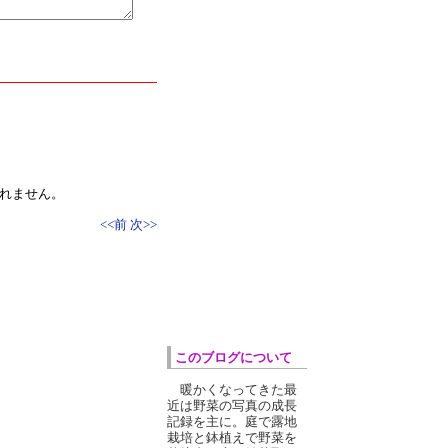
れません。
<<前
次>>
このブログについて
暖かくなってきた最
近は野菜の写真の成長
記録を主に。庭で露地
栽培と鉢植えで野菜を