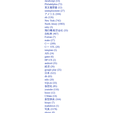
JavaScript (13)
Philadelphia (72)
英文履歴書 (12)
unemployment (27)
アメリカ (594)
zfs (126)
New York (742)
North Jersey (1903)
ruby (3)
飛行機/航空会社 (33)
自転車 (467)
Fortran (7)
make (27)
C++ (209)
C++ STL (20)
template (5)
AIX (24)
game (6)
HP-UX (2)
android (35)
経済 (26)
google play (25)
日本 (522)
db (63)
ndis (20)
SQLite (33)
仮想化 (85)
youtube (116)
boost (12)
CMake (14)
新型肺炎 (164)
hisqry (7)
markdown (1)
写真 (1578)
pkgsrc (6)